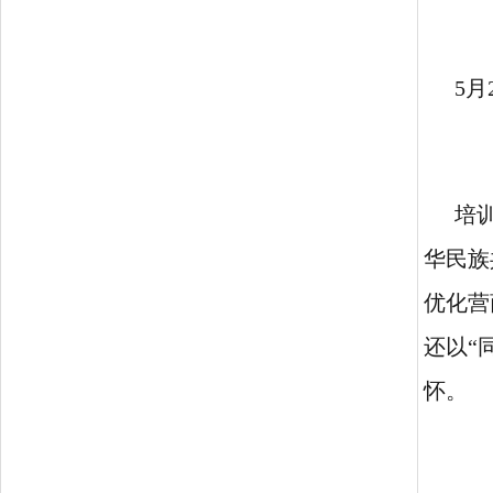
5月
培
华民族
优化营
还
以
“
怀。