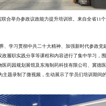
院
联合
举办参政议政能力提升培训班。
来自全省
11
界、学习贯彻中共二十大精神
、
加强新时代参政党
议政履职实践分享等课程和内容进行了集中学习，
物医药园规划展馆及东海制药科技有限公司、冀德
为主题
录制了
微视频
，生动展示了学员们培训期间