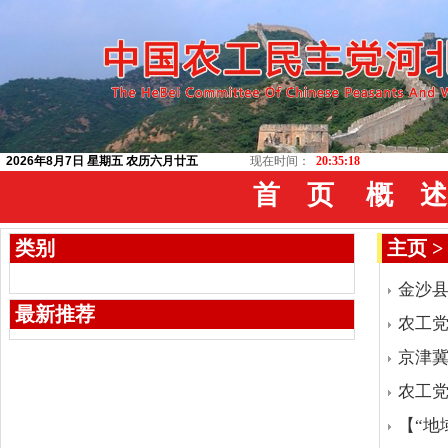
2026年8月7日 星期五 农历六月廿五
现在时间：
20:35:19
首 页
概 述
类别
主页
>
金沙县
最新推荐
农工
京津冀
农工
【“地