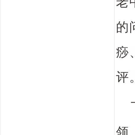
老
的
痧
评
领