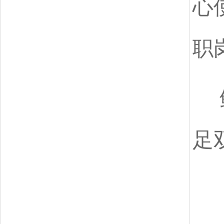
心
职
足