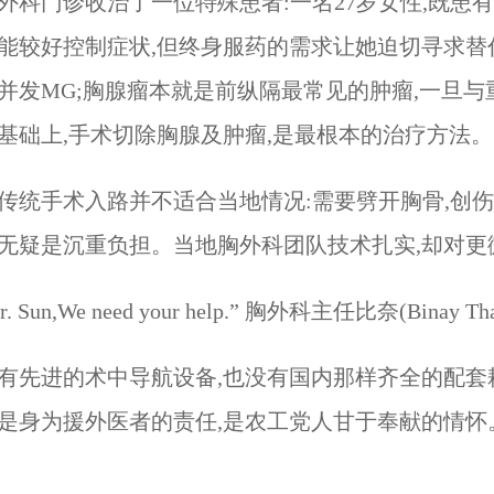
外科门诊收治了一位特殊患者:一名27岁女性,既患有重症
能较好控制症状,但终身服药的需求让她迫切寻求替代治
并发MG;胸腺瘤本就是前纵隔最常见的肿瘤,一旦与
基础上,手术切除胸腺及肿瘤,是最根本的治疗方法。
传统手术入路并不适合当地情况:需要劈开胸骨,创
无疑是沉重负担。当地胸外科团队技术扎实,却对更
Dr. Sun,We need your help.” 胸外科主
有先进的术中导航设备,也没有国内那样齐全的配套
是身为援外医者的责任,是农工党人甘于奉献的情怀