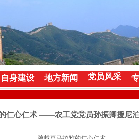
党员风采
自身建设
地方新闻
的仁心仁术 ——农工党党员孙振卿援尼
跨越喜马拉雅的仁心仁术