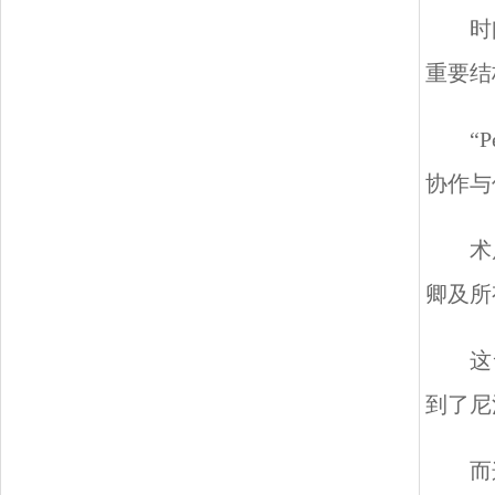
时
重要结
“
协作与
术
卿及所
这
到了尼
而