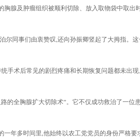
的胸腺及肿瘤组织被顺利切除、放入取物袋中取出时
ank you!” 比奈主任和尼泊尔同事们由衷赞叹,还向孙振卿
,传统手术后常见的剧烈疼痛和长期恢复问题都未出现
入路的全胸腺扩大切除术”。它不仅成功救治了一位患
的一年多时间里,他始终以农工党党员的身份严格要