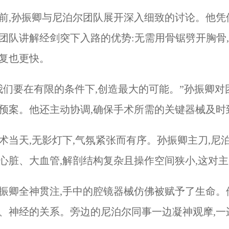
前,孙振卿与尼泊尔团队展开深入细致的讨论。他凭
团队讲解经剑突下入路的优势:无需用骨锯劈开胸骨,
复也更快。
我们要在有限的条件下,创造最大的可能。”孙振卿
预案。他还主动协调,确保手术所需的关键器械及时
术当天,无影灯下,气氛紧张而有序。孙振卿主刀,
心脏、大血管,解剖结构复杂且操作空间狭小,这对
振卿全神贯注,手中的腔镜器械仿佛被赋予了生命。
、神经的关系。旁边的尼泊尔同事一边凝神观摩,一