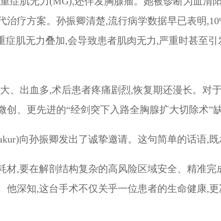
肌无力(MG),还伴发胸腺瘤。她被诊断为血清阳性(ACh
疗方案。孙振卿清楚,流行病学数据早已表明,10%–
重症肌无力叠加,会导致患者肌肉无力,严重时甚至引
伤大、出血多,术后患者疼痛剧烈,恢复期还漫长。对
微创、更先进的“经剑突下入路全胸腺扩大切除术”
任比奈(Binay Thakur)向孙振卿发出了诚挚邀请。这句
耗材,要在解剖结构复杂的高风险区域安全、精准完
。他深知,这台手术不仅关乎一位患者的生命健康,