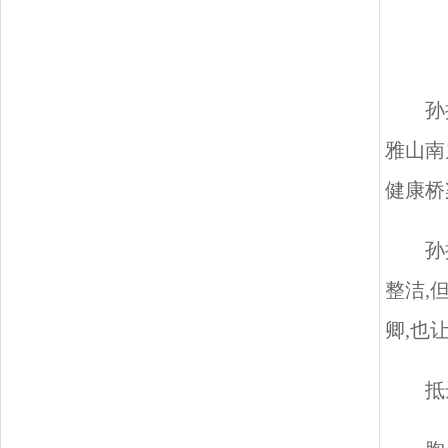
孙
雅山南
健康桥
孙
整洁,
卿,也
抵