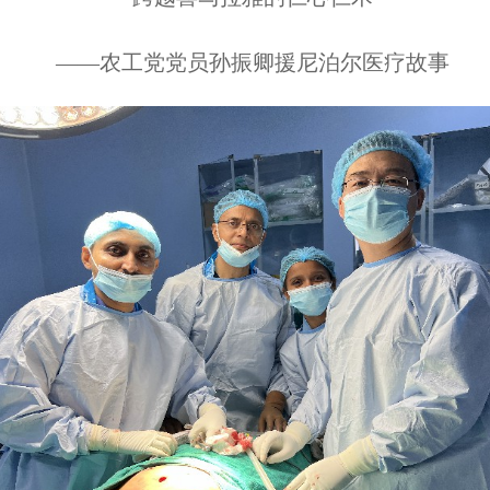
——农工党党员孙振卿援尼泊尔医疗故事