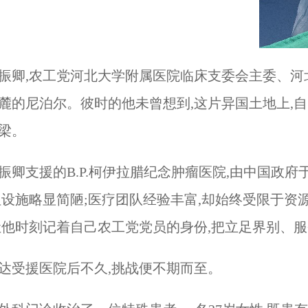
振卿,农工党河北大学附属医院临床支委会主委、河北
麓的尼泊尔。彼时的他未曾想到,这片异国土地上,
梁。
振卿支援的B.P.柯伊拉腊纪念肿瘤医院,由中国政府
但设施略显简陋;医疗团队经验丰富,却始终受限于
让他时刻记着自己农工党党员的身份,把立足界别、
达受援医院后不久,挑战便不期而至。