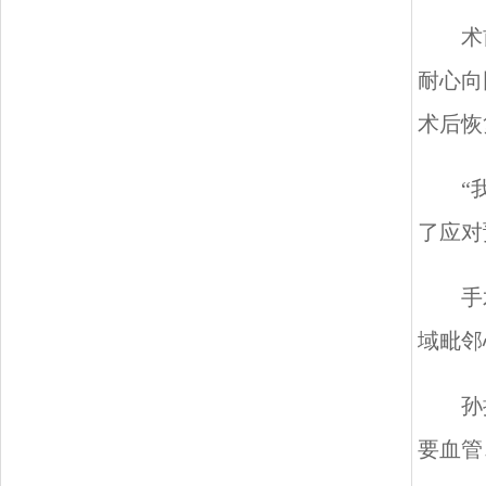
术
耐心向
术后恢
“
了应对
手
域毗邻
孙
要血管